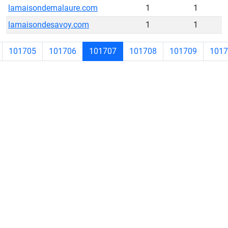
lamaisondemalaure.com
1
1
lamaisondesavoy.com
1
1
101705
101706
101707
101708
101709
1017