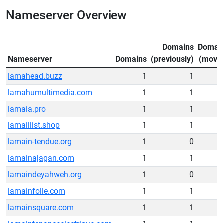
Nameserver Overview
Domains
Domai
Nameserver
Domains
(previously)
(move
lamahead.buzz
1
1
lamahumultimedia.com
1
1
lamaia.pro
1
1
lamaillist.shop
1
1
lamain-tendue.org
1
0
lamainajagan.com
1
1
lamaindeyahweh.org
1
0
lamainfolle.com
1
1
lamainsquare.com
1
1