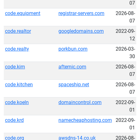
07
code.equipment
registrar-servers.com
2026-08-
07
code.realtor
googledomains.com
2022-09-
12
code.realty
porkbun.com
2026-03-
30
code.kim
afternic.com
2026-08-
07
code.kitchen
spaceship.net
2026-08-
07
code.koeln
domaincontrol.com
2022-09-
01
code.krd
namecheaphosting.com
2022-09-
01
code.org
awsdns-14.co.uk
2026-08-