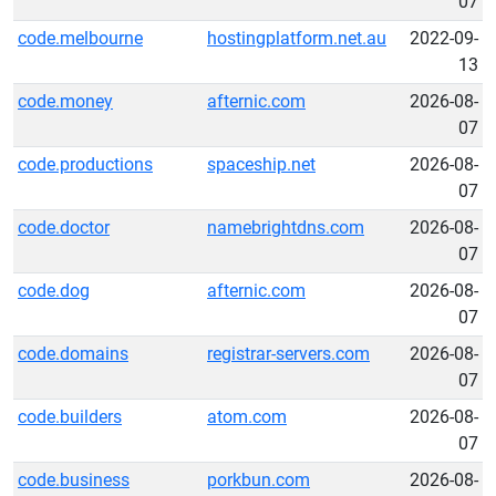
07
code.melbourne
hostingplatform.net.au
2022-09-
13
code.money
afternic.com
2026-08-
07
code.productions
spaceship.net
2026-08-
07
code.doctor
namebrightdns.com
2026-08-
07
code.dog
afternic.com
2026-08-
07
code.domains
registrar-servers.com
2026-08-
07
code.builders
atom.com
2026-08-
07
code.business
porkbun.com
2026-08-