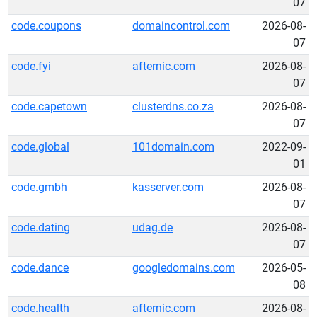
07
code.coupons
domaincontrol.com
2026-08-
07
code.fyi
afternic.com
2026-08-
07
code.capetown
clusterdns.co.za
2026-08-
07
code.global
101domain.com
2022-09-
01
code.gmbh
kasserver.com
2026-08-
07
code.dating
udag.de
2026-08-
07
code.dance
googledomains.com
2026-05-
08
code.health
afternic.com
2026-08-