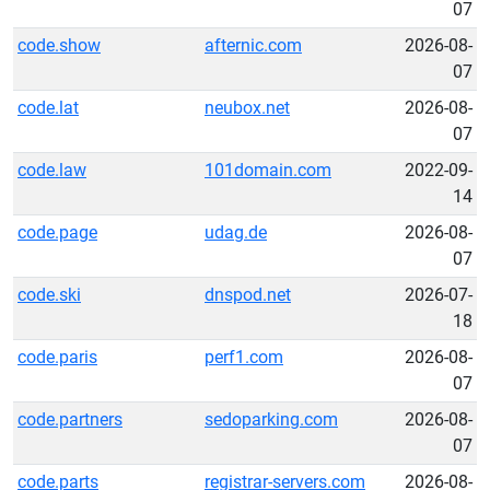
07
code.show
afternic.com
2026-08-
07
code.lat
neubox.net
2026-08-
07
code.law
101domain.com
2022-09-
14
code.page
udag.de
2026-08-
07
code.ski
dnspod.net
2026-07-
18
code.paris
perf1.com
2026-08-
07
code.partners
sedoparking.com
2026-08-
07
code.parts
registrar-servers.com
2026-08-