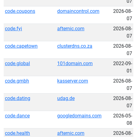
07
code.coupons
domaincontrol.com
2026-08-
07
code.fyi
afternic.com
2026-08-
07
code.capetown
clusterdns.co.za
2026-08-
07
code.global
101domain.com
2022-09-
01
code.gmbh
kasserver.com
2026-08-
07
code.dating
udag.de
2026-08-
07
code.dance
googledomains.com
2026-05-
08
code.health
afternic.com
2026-08-