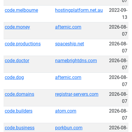
07
code.melbourne
hostingplatform.net.au
2022-09-
13
code.money
afternic.com
2026-08-
07
code.productions
spaceship.net
2026-08-
07
code.doctor
namebrightdns.com
2026-08-
07
code.dog
afternic.com
2026-08-
07
code.domains
registrar-servers.com
2026-08-
07
code.builders
atom.com
2026-08-
07
code.business
porkbun.com
2026-08-