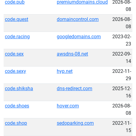
code.pub
premiumdomains.cloud
2026-08-
08
code.quest
domaincontrol.com
2026-08-
08
code.racing
googledomains.com
2023-02-
23
code.sex
awsdns-08.net
2022-09-
14
code.sexy
hyp.net
2022-11-
29
code.shiksha
dns-redirect.com
2025-12-
16
code.shoes
hover.com
2026-08-
08
code.shop
sedoparking.com
2022-11-
15