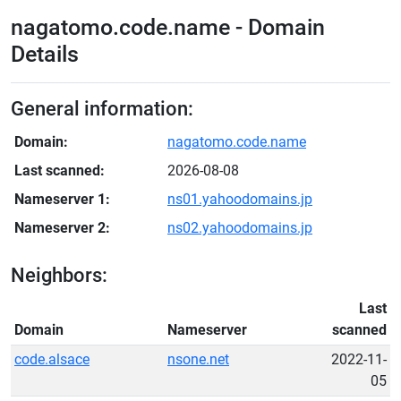
nagatomo.code.name - Domain
Details
General information:
Domain:
nagatomo.code.name
Last scanned:
2026-08-08
Nameserver 1:
ns01.yahoodomains.jp
Nameserver 2:
ns02.yahoodomains.jp
Neighbors:
Last
Domain
Nameserver
scanned
code.alsace
nsone.net
2022-11-
05