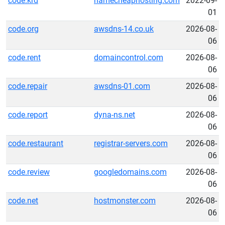
code.krd
namecheaphosting.com
2022-09-
01
code.org
awsdns-14.co.uk
2026-08-
06
code.rent
domaincontrol.com
2026-08-
06
code.repair
awsdns-01.com
2026-08-
06
code.report
dyna-ns.net
2026-08-
06
code.restaurant
registrar-servers.com
2026-08-
06
code.review
googledomains.com
2026-08-
06
code.net
hostmonster.com
2026-08-
06