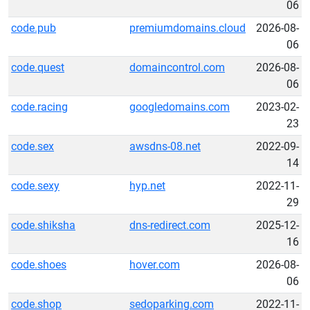
06
code.pub
premiumdomains.cloud
2026-08-
06
code.quest
domaincontrol.com
2026-08-
06
code.racing
googledomains.com
2023-02-
23
code.sex
awsdns-08.net
2022-09-
14
code.sexy
hyp.net
2022-11-
29
code.shiksha
dns-redirect.com
2025-12-
16
code.shoes
hover.com
2026-08-
06
code.shop
sedoparking.com
2022-11-