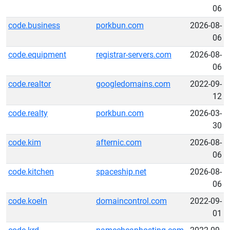
06
code.business
porkbun.com
2026-08-
06
code.equipment
registrar-servers.com
2026-08-
06
code.realtor
googledomains.com
2022-09-
12
code.realty
porkbun.com
2026-03-
30
code.kim
afternic.com
2026-08-
06
code.kitchen
spaceship.net
2026-08-
06
code.koeln
domaincontrol.com
2022-09-
01