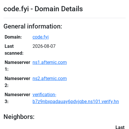
code.fyi - Domain Details
General information:
Domain:
code.fyi
Last
2026-08-07
scanned:
Nameserver
ns1.afternic.com
1:
Nameserver
ns2.afternic.com
2:
Nameserver
verification-
3:
b7z9nbxpadauay6pdvjqbe.ns101.verify.hn
Neighbors:
Last