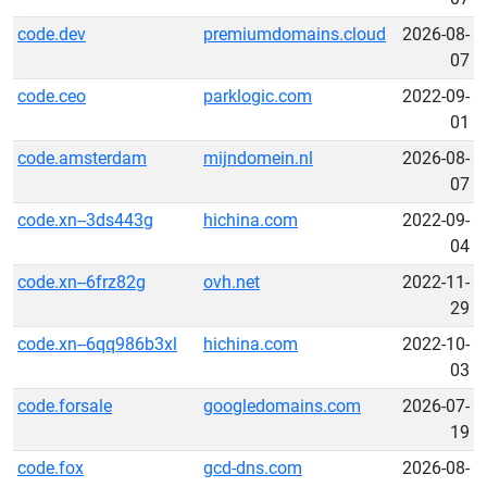
code.dev
premiumdomains.cloud
2026-08-
07
code.ceo
parklogic.com
2022-09-
01
code.amsterdam
mijndomein.nl
2026-08-
07
code.xn--3ds443g
hichina.com
2022-09-
04
code.xn--6frz82g
ovh.net
2022-11-
29
code.xn--6qq986b3xl
hichina.com
2022-10-
03
code.forsale
googledomains.com
2026-07-
19
code.fox
gcd-dns.com
2026-08-