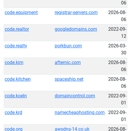
06
code.equipment
registrar-servers.com
2026-08-
06
code.realtor
googledomains.com
2022-09-
12
code.realty
porkbun.com
2026-03-
30
code.kim
afternic.com
2026-08-
06
code.kitchen
spaceship.net
2026-08-
06
code.koeln
domaincontrol.com
2022-09-
01
code.krd
namecheaphosting.com
2022-09-
01
code.org
awsdns-14.co.uk
2026-08-