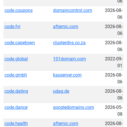
06
code.coupons
domaincontrol.com
2026-08-
06
code.fyi
afternic.com
2026-08-
06
code.capetown
clusterdns.co.za
2026-08-
06
code.global
101domain.com
2022-09-
01
code.gmbh
kasserver.com
2026-08-
06
code.dating
udag.de
2026-08-
06
code.dance
googledomains.com
2026-05-
08
code.health
afternic.com
2026-08-