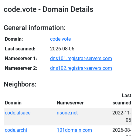
code.vote - Domain Details
General information:
Domain:
code.vote
Last scanned:
2026-08-06
Nameserver 1:
dns101.registrar-servers.com
Nameserver 2:
dns102.registrar-servers.com
Neighbors:
Last
Domain
Nameserver
scanned
code.alsace
nsone.net
2022-11-
05
code.archi
101domain.com
2026-08-