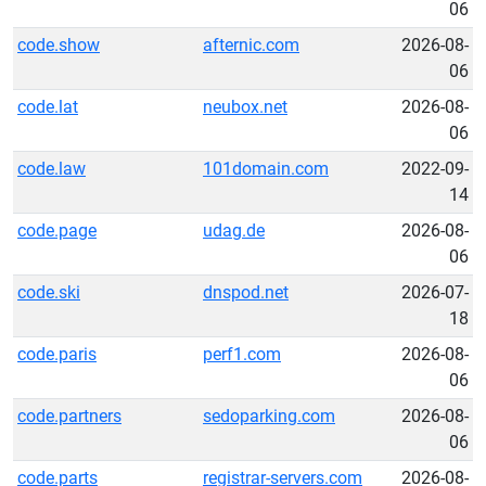
06
code.show
afternic.com
2026-08-
06
code.lat
neubox.net
2026-08-
06
code.law
101domain.com
2022-09-
14
code.page
udag.de
2026-08-
06
code.ski
dnspod.net
2026-07-
18
code.paris
perf1.com
2026-08-
06
code.partners
sedoparking.com
2026-08-
06
code.parts
registrar-servers.com
2026-08-