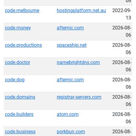
06
code.melbourne
hostingplatform.net.au
2022-09-
13
code.money
afternic.com
2026-08-
06
code.productions
spaceship.net
2026-08-
06
code.doctor
namebrightdns.com
2026-08-
06
code.dog
afternic.com
2026-08-
06
code.domains
registrar-servers.com
2026-08-
06
code.builders
atom.com
2026-08-
06
code.business
porkbun.com
2026-08-