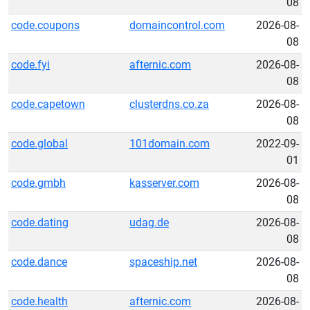
08
code.coupons
domaincontrol.com
2026-08-
08
code.fyi
afternic.com
2026-08-
08
code.capetown
clusterdns.co.za
2026-08-
08
code.global
101domain.com
2022-09-
01
code.gmbh
kasserver.com
2026-08-
08
code.dating
udag.de
2026-08-
08
code.dance
spaceship.net
2026-08-
08
code.health
afternic.com
2026-08-