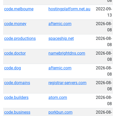
08
code.melbourne
hostingplatform.net.au
2022-09-
13
code.money
afternic.com
2026-08-
08
code.productions
spaceship.net
2026-08-
08
code.doctor
namebrightdns.com
2026-08-
08
code.dog
afternic.com
2026-08-
08
code.domains
registrar-servers.com
2026-08-
08
code.builders
atom.com
2026-08-
08
code.business
porkbun.com
2026-08-